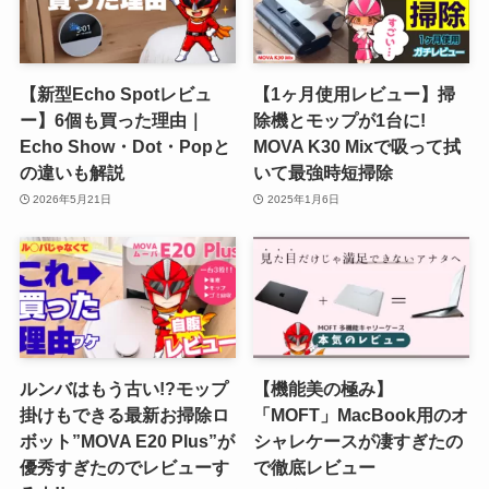
【新型Echo Spotレビュ
【1ヶ月使用レビュー】掃
ー】6個も買った理由｜
除機とモップが1台に!
Echo Show・Dot・Popと
MOVA K30 Mixで吸って拭
の違いも解説
いて最強時短掃除
2026年5月21日
2025年1月6日
ルンバはもう古い!?モップ
【機能美の極み】
掛けもできる最新お掃除ロ
「MOFT」MacBook用のオ
ボット”MOVA E20 Plus”が
シャレケースが凄すぎたの
優秀すぎたのでレビューす
で徹底レビュー