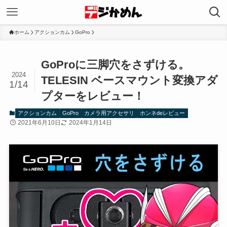
ホーム
アクションカム
GoPro
GoProに三脚穴をさずける。
2024
TELESIN ベースマウント変換アダ
1/14
プターをレビュー！
アクションカム
GoPro
カメラ用アクセサリ
ホンネdeレビュー
2021年6月10日
2024年1月14日