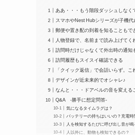
ああ・・・もう階段ダッシュしなく
スマホやNest Hubシリーズが子機
郵便や置き配の到着を知ることもで
人物登録で、名前まで読み上げてく
訪問時だけじゃなくて外出時の通知
訪問履歴もスイスイ確認できる
「クイック返信」で会話いらず。こ
デザインが近未来的でオシャレ♪
なんと・・・ドアベルの音を変える
Q&A -勝手に想定問答-
気になるタイムラグは？
バッテリーの持ちはいいの？充電時
人を検知するたびに呼び出し音が鳴
人以外に、動物も検知できるの？