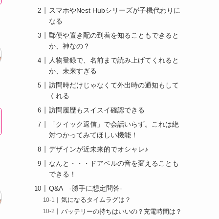
スマホやNest Hubシリーズが子機代わりに
なる
郵便や置き配の到着を知ることもできると
か、神なの？
人物登録で、名前まで読み上げてくれると
か、未来すぎる
訪問時だけじゃなくて外出時の通知もして
くれる
訪問履歴もスイスイ確認できる
「クイック返信」で会話いらず。これは絶
対つかってみてほしい機能！
デザインが近未来的でオシャレ♪
なんと・・・ドアベルの音を変えることも
できる！
Q&A -勝手に想定問答-
気になるタイムラグは？
バッテリーの持ちはいいの？充電時間は？