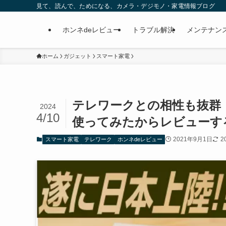
見て、読んで、ためになる、カメラ・デジモノ・家電情報ブログ
ホンネdeレビュー
トラブル解決
メンテナン
ホーム
ガジェット
スマート家電
テレワークとの相性も抜群！新時代
2024
4/10
使ってみたからレビューす
2021年9月1日
2
スマート家電
テレワーク
ホンネdeレビュー