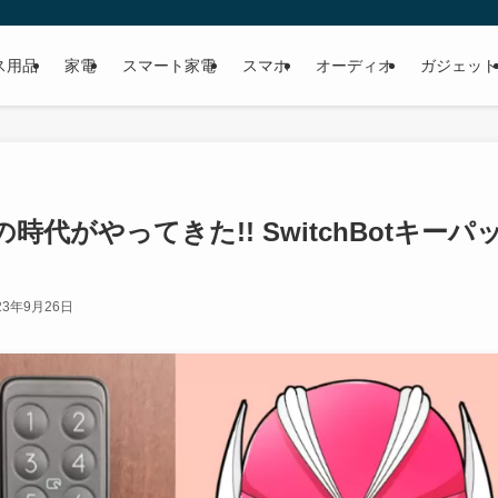
ス用品
家電
スマート家電
スマホ
オーディオ
ガジェット
代がやってきた!! SwitchBotキーパ
23年9月26日