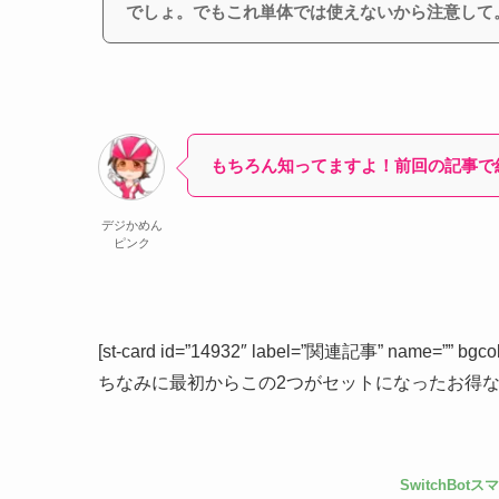
でしょ。でもこれ単体では使えないから注意して。S
もちろん知ってますよ！前回の記事で
デジかめん
ピンク
[st-card id=”14932″ label=”関連記事” name=”” bgcolo
ちなみに最初からこの2つがセットになったお得
SwitchBo