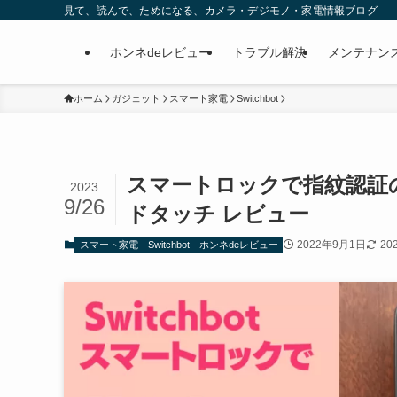
見て、読んで、ためになる、カメラ・デジモノ・家電情報ブログ
ホンネdeレビュー
トラブル解決
メンテナン
ホーム
ガジェット
スマート家電
Switchbot
スマートロックで指紋認証の時
2023
9/26
ドタッチ レビュー
2022年9月1日
20
スマート家電
Switchbot
ホンネdeレビュー