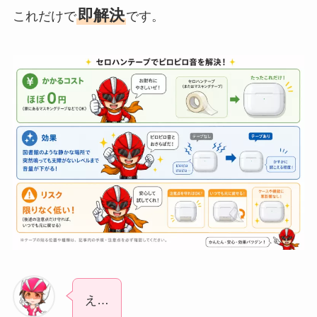
即解決
これだけで
です。
え…