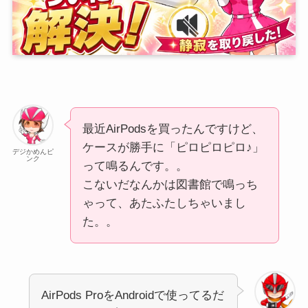
最近AirPodsを買ったんですけど、
ケースが勝手に「ピロピロピロ♪」
デジかめんピ
ンク
って鳴るんです。。
こないだなんかは図書館で鳴っち
ゃって、あたふたしちゃいまし
た。。
AirPods ProをAndroidで使ってるだ