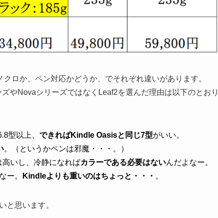
ノクロか、ペン対応かどうか、でそれぞれ違いがあります。
リーズやNovaシリーズではなくLeaf2を選んだ理由は以下のとお
6.8型以上、
できればKindle Oasisと同じ7型
がいい。
い
。（というかペンは邪魔・・・。）
格は高いし、冷静になれば
カラーである必要はない
んだよなー。
がなー。
Kindleよりも重いのはちょっと・・・
。
いいと思います。