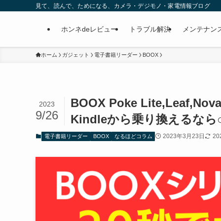
見て、読んで、ためになる、カメラ・デジモノ・家電情報ブログ
ホンネdeレビュー
トラブル解決
メンテナン
ホーム
ガジェット
電子書籍リーダー
BOOX
BOOX Poke Lite,Le
2023
9/26
Kindleから乗り換えるなら
2023年3月23日
20
電子書籍リーダー
BOOX
なるほどコラム