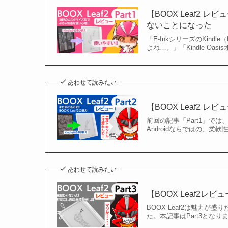
【BOOX Leaf2 レ
ないことになった
「E-InkシリーズのKind
よね…。」「Kindle O
あわせて読みたい
【BOOX Leaf2 
前回の記事「Part1」では
Androidならではの、柔
あわせて読みたい
【BOOX Leaf2レビ
BOOX Leaf2は魅力が盛
た。本記事はPart3となり