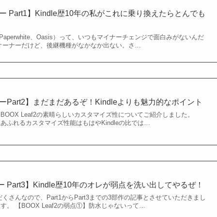
ビュー Part1】Kindle歴10年の私がこれに乗り換えたらとんでも
le（Paperwhite、Oasis）って、いつもマイナーチェンジで面白みがないんだ
asisオーナーだけど、後継機種がなかなか出ない。さ…
レビューPart2】まだまだあるぞ！Kindleよりも魅力的なポイント
、BOOX Leaf2の素晴らしいカスタマイズ性についてご紹介しました。
軟性あふれるカスタマイズ性能はもはやKindleの比では…
ュー Part3】Kindle歴10年のオレが弱点を洗い出してやるぜ！
りだくさんなので、Part1からPart3までの3部作の記事とさせていただきまし
ます。 【BOOX Leaf2の弱点①】防水じゃないって…