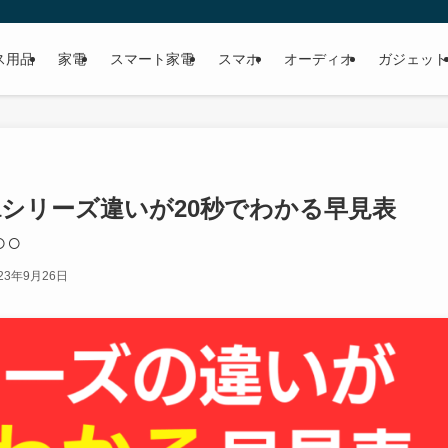
ス用品
家電
スマート家電
スマホ
オーディオ
ガジェット
af,Novaシリーズ違いが20秒でわかる早見表
○○
23年9月26日