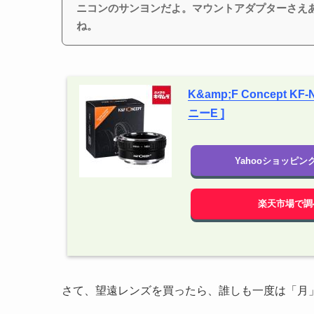
ニコンのサンヨンだよ。マウントアダプターさえ
ね。
K&amp;F Concept
ニーE ]
Yahooショッピ
楽天市場で調
さて、望遠レンズを買ったら、誰しも一度は「月」