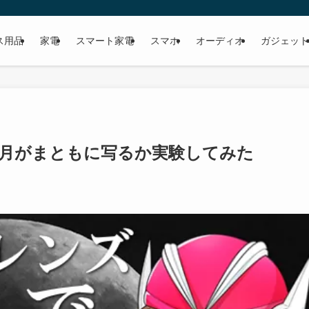
ス用品
家電
スマート家電
スマホ
オーディオ
ガジェット
で月がまともに写るか実験してみた