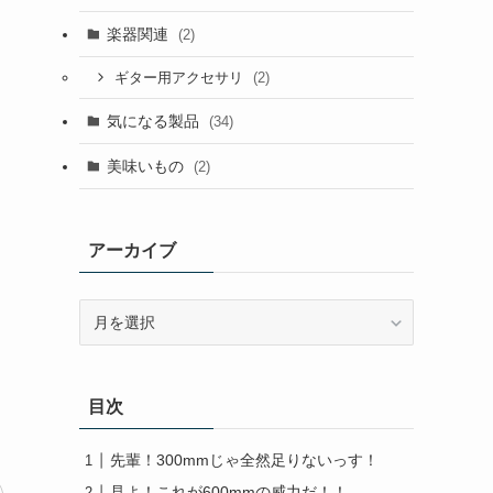
楽器関連
(2)
(2)
ギター用アクセサリ
気になる製品
(34)
美味いもの
(2)
アーカイブ
ア
ー
カ
イ
目次
ブ
先輩！300mmじゃ全然足りないっす！
見よ！これが600mmの威力だ！！