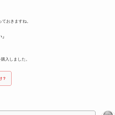
っておきますね。
い」
」
ズを購入しました。
け？