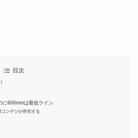
目次
！
に600mmは最低ライン
変態コンデジが存在する