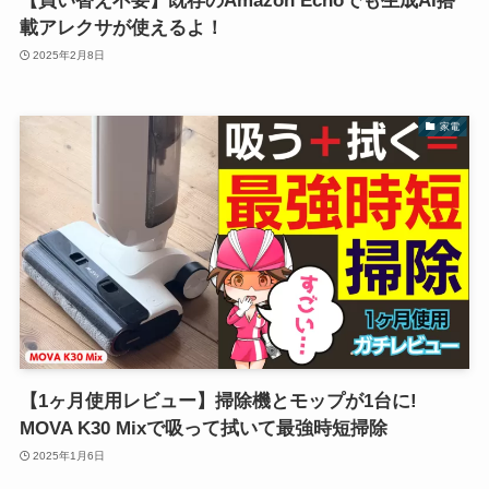
【買い替え不要】既存のAmazon Echoでも生成AI搭
載アレクサが使えるよ！
2025年2月8日
家電
【1ヶ月使用レビュー】掃除機とモップが1台に!
MOVA K30 Mixで吸って拭いて最強時短掃除
2025年1月6日